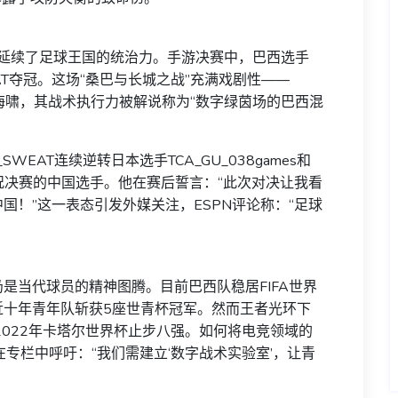
上延续了足球王国的统治力。手游决赛中，巴西选手
_SWEAT夺冠。这场“桑巴与长城之战”充满戏剧性——
的山呼海啸，其战术执行力被解说称为“数字绿茵场的巴西混
EAT连续逆转日本选手TCA_GU_038games和
际实况决赛的中国选手。他在赛后誓言：“此次对决让我看
国！”这一表态引发外媒关注，ESPN评论称：“足球
是当代球员的精神图腾。目前巴西队稳居FIFA世界
近十年青年队斩获5座世青杯冠军。然而王者光环下
2022年卡塔尔世界杯止步八强。如何将电竞领域的
专栏中呼吁：“我们需建立‘数字战术实验室’，让青