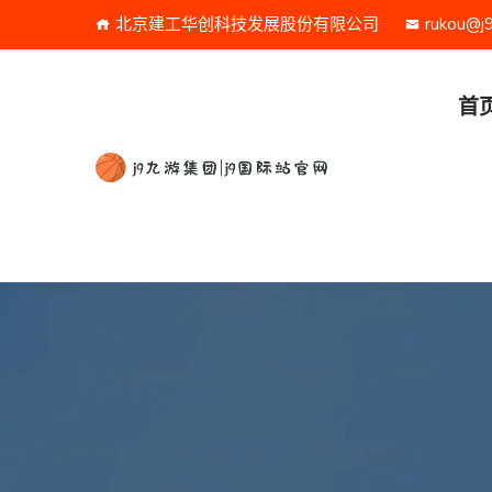
北京建工华创科技发展股份有限公司
rukou@j
首